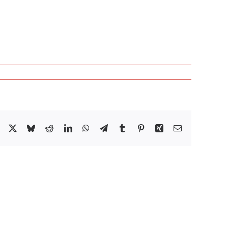
Facebook
X
Bluesky
Reddit
LinkedIn
WhatsApp
Telegram
Tumblr
Pinterest
Xing
Email