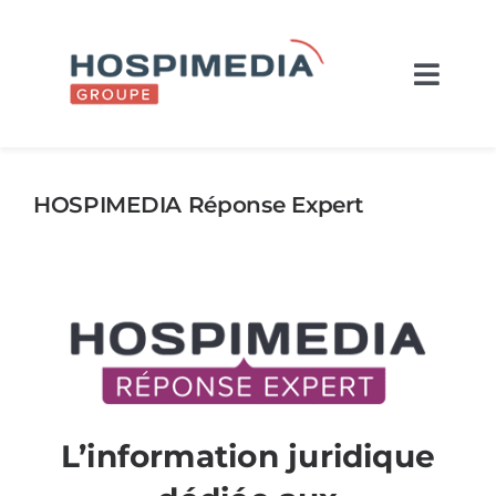
Skip
to
content
Navig
à
L’entreprise
bascu
Nos marques
HOSPIMEDIA Réponse Expert
Actualités
Recrutement
Contact
L’information juridique