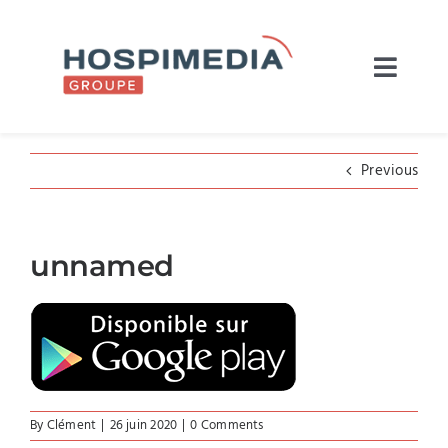
Skip
to
content
Navig
à
L’entreprise
bascu
Previous
Nos marques
Actualités
unnamed
Recrutement
Contact
By
Clément
|
26 juin 2020
|
0 Comments