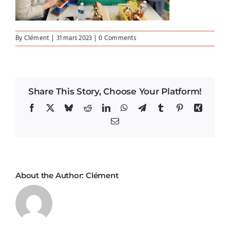
By
Clément
|
31 mars 2023
|
0 Comments
Share This Story, Choose Your Platform!
Facebook
X
Bluesky
Reddit
LinkedIn
WhatsApp
Telegram
Tumblr
Pinterest
Xing
Email
About the Author:
Clément