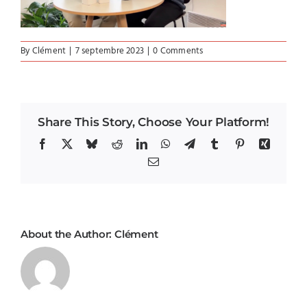
By
Clément
|
7 septembre 2023
|
0 Comments
Share This Story, Choose Your Platform!
Facebook
X
Bluesky
Reddit
LinkedIn
WhatsApp
Telegram
Tumblr
Pinterest
Xing
Email
About the Author:
Clément