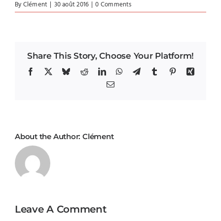
By
Clément
|
30 août 2016
|
0 Comments
Share This Story, Choose Your Platform!
Facebook
X
Bluesky
Reddit
LinkedIn
WhatsApp
Telegram
Tumblr
Pinterest
Xing
Email
About the Author:
Clément
Leave A Comment