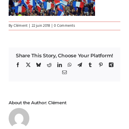
By
Clément
|
22 juin 2018
|
0 Comments
Share This Story, Choose Your Platform!
Facebook
X
Bluesky
Reddit
LinkedIn
WhatsApp
Telegram
Tumblr
Pinterest
Xing
Email
About the Author:
Clément