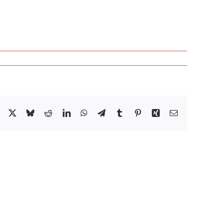
Facebook
X
Bluesky
Reddit
LinkedIn
WhatsApp
Telegram
Tumblr
Pinterest
Xing
Email