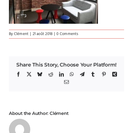
By
Clément
|
21 août 2018
|
0 Comments
Share This Story, Choose Your Platform!
Facebook
X
Bluesky
Reddit
LinkedIn
WhatsApp
Telegram
Tumblr
Pinterest
Xing
Email
About the Author:
Clément