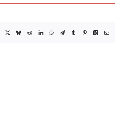
Facebook
X
Bluesky
Reddit
LinkedIn
WhatsApp
Telegram
Tumblr
Pinterest
Xing
Email