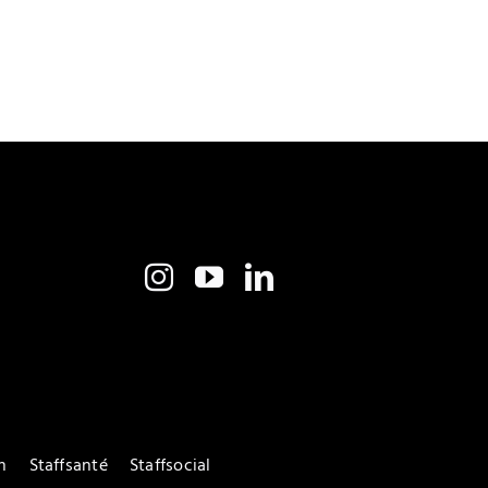
n
Staffsanté
Staffsocial