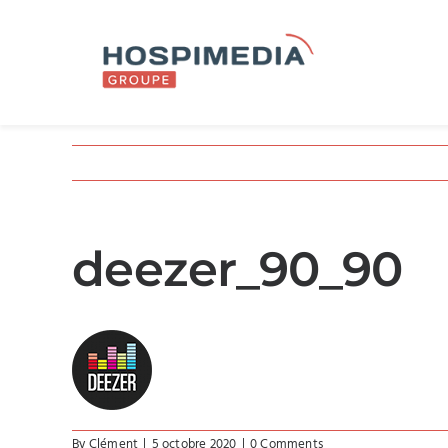
Skip
to
content
deezer_90_90
By
Clément
|
5 octobre 2020
|
0 Comments