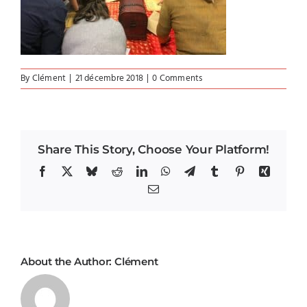
By
Clément
|
21 décembre 2018
|
0 Comments
Share This Story, Choose Your Platform!
Facebook
X
Bluesky
Reddit
LinkedIn
WhatsApp
Telegram
Tumblr
Pinterest
Xing
Email
About the Author:
Clément