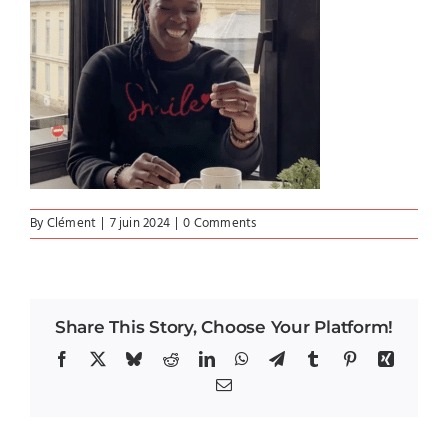
By
Clément
|
7 juin 2024
|
0 Comments
Share This Story, Choose Your Platform!
Facebook
X
Bluesky
Reddit
LinkedIn
WhatsApp
Telegram
Tumblr
Pinterest
Xing
Email