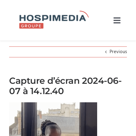
Skip
to
content
Navig
à
L’entreprise
bascu
Previous
Nos marques
Actualités
Capture d’écran 2024-06-
Recrutement
07 à 14.12.40
Contact