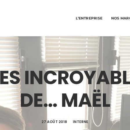
L’ENTREPRISE
NOS MAR
LES INCROYAB
DE… MAËL
27 AOÛT 2018
INTERNE