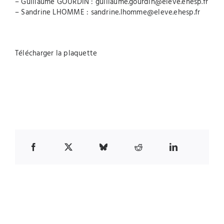
– Guillaume GOURDIN :
guillaume.gourdin@eleve.ehesp.fr
– Sandrine LHOMME :
sandrine.lhomme@eleve.ehesp.fr
Télécharger la plaquette