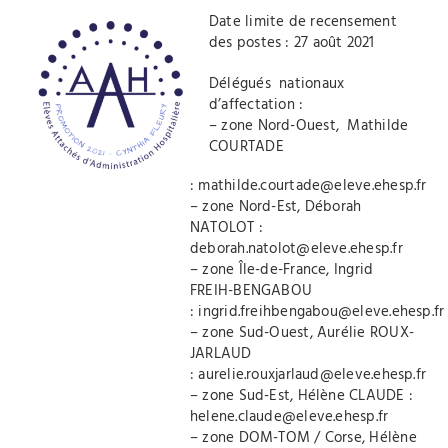
Date limite de recensement
des postes : 27 août 2021
Délégués nationaux
d’affectation :
– zone Nord-Ouest, Mathilde
COURTADE
:
mathilde.courtade@eleve.ehesp.fr
– zone Nord-Est, Déborah
NATOLOT :
deborah.natolot@eleve.ehesp.fr
– zone Île-de-France, Ingrid
FREIH-BENGABOU
:
ingrid.freihbengabou@eleve.ehesp.fr
– zone Sud-Ouest, Aurélie ROUX-
JARLAUD
:
aurelie.rouxjarlaud@eleve.ehesp.fr
– zone Sud-Est, Hélène CLAUDE :
helene.claude@eleve.ehesp.fr
– zone DOM-TOM / Corse, Hélène