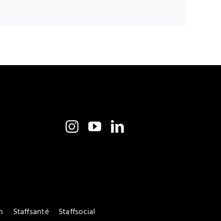
n
Staffsanté
Staffsocial